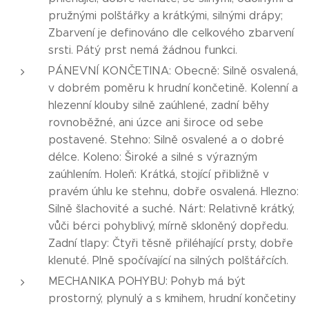
pružnými polštářky a krátkými, silnými drápy;
Zbarvení je definováno dle celkového zbarvení
srsti. Pátý prst nemá žádnou funkci.
PÁNEVNÍ KONČETINA: Obecně: Silně osvalená,
v dobrém poměru k hrudní končetině. Kolenní a
hlezenní klouby silně zaúhlené, zadní běhy
rovnoběžné, ani úzce ani široce od sebe
postavené. Stehno: Silně osvalené a o dobré
délce. Koleno: Široké a silné s výrazným
zaúhlením. Holeň: Krátká, stojící přibližně v
pravém úhlu ke stehnu, dobře osvalená. Hlezno:
Silně šlachovité a suché. Nárt: Relativně krátký,
vůči bérci pohyblivý, mírně skloněný dopředu.
Zadní tlapy: Čtyři těsně přiléhající prsty, dobře
klenuté. Plně spočívající na silných polštářcích.
MECHANIKA POHYBU: Pohyb má být
prostorný, plynulý a s kmihem, hrudní končetiny