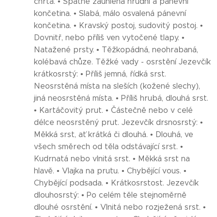
chrta. • Špatně zaúhlená hrudní a pánevní
končetina. • Slabá, málo osvalená pánevní
končetina. • Kravský postoj, sudovitý postoj. •
Dovnitř, nebo příliš ven vytočené tlapy. •
Natažené prsty. • Těžkopádná, neohrabaná,
kolébavá chůze. Těžké vady - osrstění Jezevčík
krátkosrstý: • Příliš jemná, řídká srst.
Neosrstěná místa na sleších (kožené slechy),
jiná neosrstěná místa. • Příliš hrubá, dlouhá srst.
• Kartáčovitý prut. • Částečně nebo v celé
délce neosrstěný prut. Jezevčík drsnosrstý: •
Měkká srst, ať krátká či dlouhá. • Dlouhá, ve
všech směrech od těla odstávající srst. •
Kudrnatá nebo vlnitá srst. • Měkká srst na
hlavě. • Vlajka na prutu. • Chybějící vous. •
Chybějící podsada. • Krátkosrstost. Jezevčík
dlouhosrstý: • Po celém těle stejnoměrně
dlouhé osrstění. • Vlnitá nebo rozježená srst. •