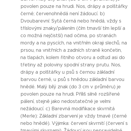
povolen pouze na hrudi. Nos, drápy a polštářky
černé; červenohnědá není žádoucí. b)
Dvoubarevní: Sytá černá nebo hnědá, vždy s
tříslovými znaky/pálením (čím tmavší tím lepší a
co možná nejčistší) nad očima, po stranách
mordy a na pyscích, na vnitřním okraji slechů, na
prsou, na vnitřních a zadních straně končetin,
na tlapách, kolem řitního otvoru a odtud asi do
třetiny až poloviny spodní strany prutu. Nos,
drápy a polštářky u psů s černou základní
barvou černé, u psů s hnědou základní barvou
hnědé. Malý bílý znak (do 3 cm v průměru) je
povolen pouze na hrudi. Příliš silně rozšířené
pálení, stejně jako nedostatečné je velmi
nežádoucí. c) Barevná modifikace skvrnitá
(Merle): Základní zbarvení je vždy tmavé (černé
nebo hnědé). Výjimka: červení skvrnití (červení s
tmavými skvrnami). Žádoucí jsou nepravidelné