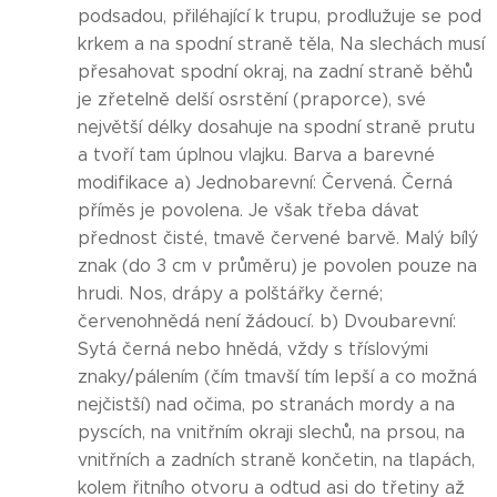
podsadou, přiléhající k trupu, prodlužuje se pod
krkem a na spodní straně těla, Na slechách musí
přesahovat spodní okraj, na zadní straně běhů
je zřetelně delší osrstění (praporce), své
největší délky dosahuje na spodní straně prutu
a tvoří tam úplnou vlajku. Barva a barevné
modifikace a) Jednobarevní: Červená. Černá
příměs je povolena. Je však třeba dávat
přednost čisté, tmavě červené barvě. Malý bílý
znak (do 3 cm v průměru) je povolen pouze na
hrudi. Nos, drápy a polštářky černé;
červenohnědá není žádoucí. b) Dvoubarevní:
Sytá černá nebo hnědá, vždy s tříslovými
znaky/pálením (čím tmavší tím lepší a co možná
nejčistší) nad očima, po stranách mordy a na
pyscích, na vnitřním okraji slechů, na prsou, na
vnitřních a zadních straně končetin, na tlapách,
kolem řitního otvoru a odtud asi do třetiny až