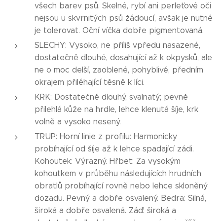
všech barev psů. Skelné, rybí ani perleťové oči
nejsou u skvrnitých psů žádoucí, avšak je nutné
je tolerovat. Oční víčka dobře pigmentovaná.
SLECHY: Vysoko, ne příliš vpředu nasazené,
dostatečně dlouhé, dosahující až k okpysků, ale
ne o moc delší, zaoblené, pohyblivé, předním
okrajem přiléhající těsně k líci.
KRK: Dostatečně dlouhý, svalnatý; pevně
přilehlá kůže na hrdle, lehce klenutá šíje, krk
volně a vysoko nesený.
TRUP: Horní linie z profilu: Harmonicky
probíhající od šíje až k lehce spadající zádi.
Kohoutek: Výrazný. Hřbet: Za vysokým
kohoutkem v průběhu následujících hrudních
obratlů probíhající rovně nebo lehce skloněný
dozadu. Pevný a dobře osvalený. Bedra: Silná,
široká a dobře osvalená. Záď: široká a