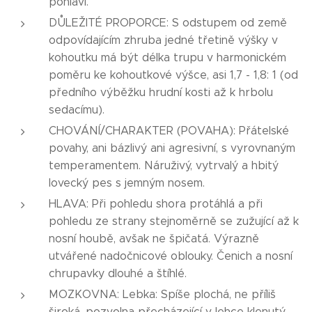
pohlaví.
DŮLEŽITÉ PROPORCE: S odstupem od země
odpovídajícím zhruba jedné třetině výšky v
kohoutku má být délka trupu v harmonickém
poměru ke kohoutkové výšce, asi 1,7 - 1,8: 1 (od
předního výběžku hrudní kosti až k hrbolu
sedacímu).
CHOVÁNÍ/CHARAKTER (POVAHA): Přátelské
povahy, ani bázlivý ani agresivní, s vyrovnaným
temperamentem. Náruživý, vytrvalý a hbitý
lovecký pes s jemným nosem.
HLAVA: Při pohledu shora protáhlá a při
pohledu ze strany stejnoměrně se zužující až k
nosní houbě, avšak ne špičatá. Výrazně
utvářené nadočnicové oblouky. Čenich a nosní
chrupavky dlouhé a štíhlé.
MOZKOVNA: Lebka: Spíše plochá, ne příliš
široká, pozvolna přecházející v lehce klenutý