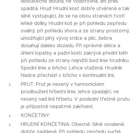
dostatečně dlouhá, ne vodorovná, ani příliš
spáditá. Hruď: Hrudní kost dobře utvářená a tak
silně vystupující, že se na obou stranách tvoří
lehké dolíky. Hrudní koš je při pohledu zepředu
oválný, při pohledu shora a ze strany prostorný,
umožňující plný vývoj srdce a plic, žebra
dosahují daleko dozadu. Při správné délce a
úhlení lopatky a pažní kosti zakrývá přední běh
při pohledu ze strany nejnižší bod linie hrudníku.
Spodní linie a břicho: Lehce vtažená. Hrudník
hladce přechází v břicho v kontinuální linii.
PRUT: Prut je nesený v harmonickém
prodloužení hřbetní linie, lehce spadající, ne
nesený nad linií hřbetu. V poslední třetině prutu
je přípustné nepatrné zakřivení.
KONČETINY:
HRUDNÍ KONČETINA: Obecně: Silně osvalené,
dobře zaúhlené. Při pohledu zepředu suché