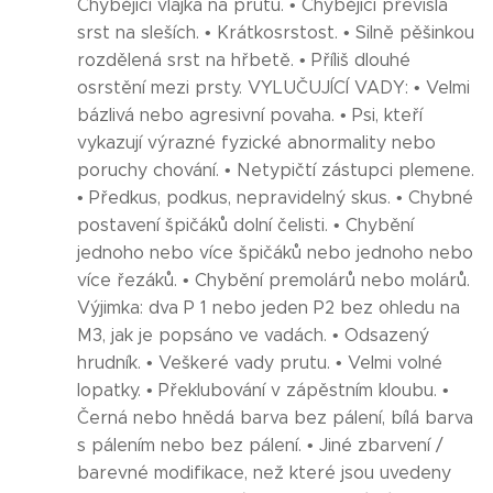
Chybějící vlajka na prutu. • Chybějící převislá
srst na sleších. • Krátkosrstost. • Silně pěšinkou
rozdělená srst na hřbetě. • Příliš dlouhé
osrstění mezi prsty. VYLUČUJÍCÍ VADY: • Velmi
bázlivá nebo agresivní povaha. • Psi, kteří
vykazují výrazné fyzické abnormality nebo
poruchy chování. • Netypičtí zástupci plemene.
• Předkus, podkus, nepravidelný skus. • Chybné
postavení špičáků dolní čelisti. • Chybění
jednoho nebo více špičáků nebo jednoho nebo
více řezáků. • Chybění premolárů nebo molárů.
Výjimka: dva P 1 nebo jeden P2 bez ohledu na
M3, jak je popsáno ve vadách. • Odsazený
hrudník. • Veškeré vady prutu. • Velmi volné
lopatky. • Překlubování v zápěstním kloubu. •
Černá nebo hnědá barva bez pálení, bílá barva
s pálením nebo bez pálení. • Jiné zbarvení /
barevné modifikace, než které jsou uvedeny