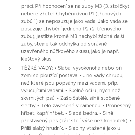
práci. Při hodnocení se na zuby M3 (3. stoličky)
nebere zřetel. Chybění dvou P1 (třenových
zubů 1) se neposuzuje jako vada. Jako vada se
posuzuje chybění jednoho P2 (2. třenového
zubu), jestliže kromě M3 nechybí žádné další
zuby, stejně tak odchylka od správně
uzavřeného nůžkového skusu, jako je např.
klešťový skus.
TĚŽKÉ VADY: • Slabá, vysokonohá nebo při
zemi se ploužící postava. • Jiné vady chrupu,
než které jsou popsány mezi vadami, příp.
vylučujícími vadami. • Skelné oči u jiných než
skvrnitých psů. • Zašpičatělé, silně stočené
slechy. • Tělo zavěšené v ramenou. • Pronesený
hřbet, kapří hřbet. • Slabá bedra. • Silně
přestavěný pes (záď stojí výše než kohoutek). •
Příliš slabý hrudník. • Slabiny vtažené jako u