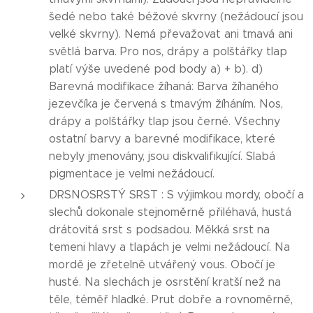
šedé nebo také béžové skvrny (nežádoucí jsou
velké skvrny). Nemá převažovat ani tmavá ani
světlá barva. Pro nos, drápy a polštářky tlap
platí výše uvedené pod body a) + b). d)
Barevná modifikace žíhaná: Barva žíhaného
jezevčíka je červená s tmavým žíháním. Nos,
drápy a polštářky tlap jsou černé. Všechny
ostatní barvy a barevné modifikace, které
nebyly jmenovány, jsou diskvalifikující. Slabá
pigmentace je velmi nežádoucí.
DRSNOSRSTÝ SRST : S výjimkou mordy, obočí a
slechů dokonale stejnoměrně přiléhavá, hustá
drátovitá srst s podsadou. Měkká srst na
temeni hlavy a tlapách je velmi nežádoucí. Na
mordě je zřetelně utvářený vous. Obočí je
husté. Na slechách je osrstění kratší než na
těle, téměř hladké. Prut dobře a rovnoměrně,