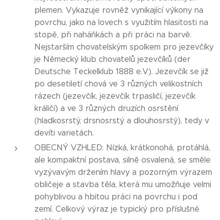
plemen. Vykazuje rovněž vynikající výkony na
povrchu, jako na lovech s využitím hlasitosti na
stopě, při naháňkách a při práci na barvě.
Nejstarším chovatelským spolkem pro jezevčíky
je Německý klub chovatelů jezevčíků (der
Deutsche Teckelklub 1888 e.V). Jezevčík se již
po desetiletí chová ve 3 různých velikostních
rázech (jezevčík, jezevčík trpasličí, jezevčík
králičí) a ve 3 různých druzích osrstění
(hladkosrstý, drsnosrstý a dlouhosrstý), tedy v
devíti varietách.
OBECNÝ VZHLED: Nízká, krátkonohá, protáhlá,
ale kompaktní postava, silně osvalená, se směle
vyzývavým držením hlavy a pozorným výrazem
obličeje a stavba těla, která mu umožňuje velmi
pohyblivou a hbitou práci na povrchu i pod
zemí. Celkový výraz je typický pro příslušné