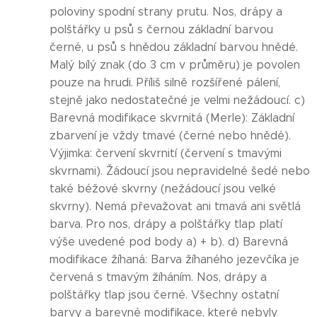
poloviny spodní strany prutu. Nos, drápy a
polštářky u psů s černou základní barvou
černé, u psů s hnědou základní barvou hnědé.
Malý bílý znak (do 3 cm v průměru) je povolen
pouze na hrudi. Příliš silně rozšířené pálení,
stejně jako nedostatečné je velmi nežádoucí. c)
Barevná modifikace skvrnitá (Merle): Základní
zbarvení je vždy tmavé (černé nebo hnědé).
Výjimka: červení skvrnití (červení s tmavými
skvrnami). Žádoucí jsou nepravidelné šedé nebo
také béžové skvrny (nežádoucí jsou velké
skvrny). Nemá převažovat ani tmavá ani světlá
barva. Pro nos, drápy a polštářky tlap platí
výše uvedené pod body a) + b). d) Barevná
modifikace žíhaná: Barva žíhaného jezevčíka je
červená s tmavým žíháním. Nos, drápy a
polštářky tlap jsou černé. Všechny ostatní
barvy a barevné modifikace, které nebyly