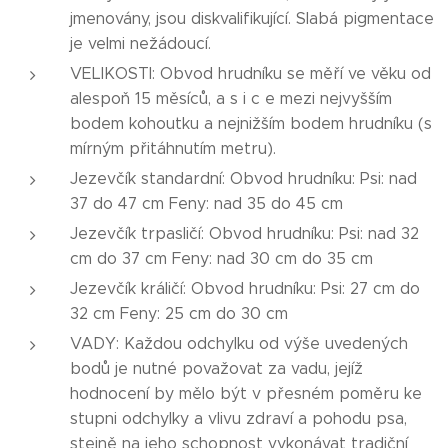
jmenovány, jsou diskvalifikující. Slabá pigmentace
je velmi nežádoucí.
VELIKOSTI: Obvod hrudníku se měří ve věku od
alespoň 15 měsíců, a s i c e mezi nejvyšším
bodem kohoutku a nejnižším bodem hrudníku (s
mírným přitáhnutím metru).
Jezevčík standardní: Obvod hrudníku: Psi: nad
37 do 47 cm Feny: nad 35 do 45 cm
Jezevčík trpasličí: Obvod hrudníku: Psi: nad 32
cm do 37 cm Feny: nad 30 cm do 35 cm
Jezevčík králičí: Obvod hrudníku: Psi: 27 cm do
32 cm Feny: 25 cm do 30 cm
VADY: Každou odchylku od výše uvedených
bodů je nutné považovat za vadu, jejíž
hodnocení by mělo být v přesném poměru ke
stupni odchylky a vlivu zdraví a pohodu psa,
stejně na jeho schopnost vykonávat tradiční