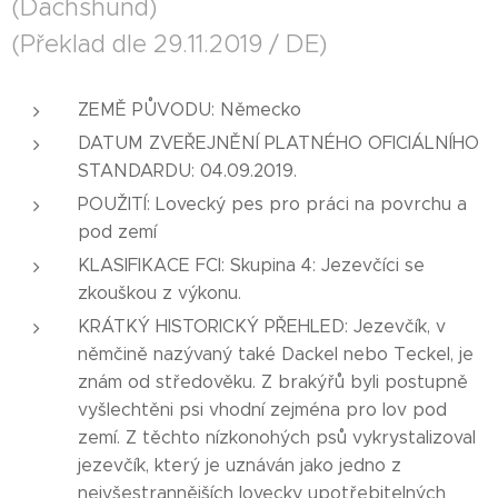
(Dachshund)
(Překlad dle 29.11.2019 / DE)
ZEMĚ PŮVODU: Německo
DATUM ZVEŘEJNĚNÍ PLATNÉHO OFICIÁLNÍHO
STANDARDU: 04.09.2019.
POUŽITÍ: Lovecký pes pro práci na povrchu a
pod zemí
KLASIFIKACE FCI: Skupina 4: Jezevčíci se
zkouškou z výkonu.
KRÁTKÝ HISTORICKÝ PŘEHLED: Jezevčík, v
němčině nazývaný také Dackel nebo Teckel, je
znám od středověku. Z brakýřů byli postupně
vyšlechtěni psi vhodní zejména pro lov pod
zemí. Z těchto nízkonohých psů vykrystalizoval
jezevčík, který je uznáván jako jedno z
nejvšestrannějších lovecky upotřebitelných