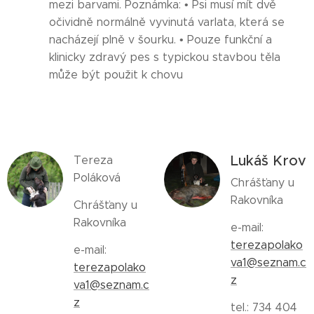
mezi barvami. Poznámka: • Psi musí mít dvě
očividně normálně vyvinutá varlata, která se
nacházejí plně v šourku. • Pouze funkční a
klinicky zdravý pes s typickou stavbou těla
může být použit k chovu
Lukáš Krov
Tereza
Poláková
Chrášťany u
Rakovníka
Chrášťany u
Rakovníka
e-mail:
terezapolako
e-mail:
va1@seznam.c
terezapolako
z
va1@seznam.c
z
tel.: 734 404