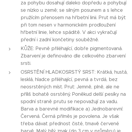
za pohybu dosahují daleko dopředu a pohybují
se nízko u země; se silným posunem a s lehce
pružícím přenosem na hřbetní linii. Prut má být
při tom nesen v harmonickém prodloužení
hřbetní linie, lehce spáditě. V akci vykračují
přední i zadní končetiny souběžně.
KŮŽE: Pevně přiléhající, dobře pigmentovaná.
Zbarvení je definováno dle celkového zbarvení
srsti.
OSRSTĚNÍ HLADKOSRSTÝ SRST: Krátká, hustá,
lesklá, hladce přiléhající, pevná a tvrdá, bez
neosrstěných míst. Prut: Jemně, plně, ale ne
příliš bohatě osrstěný. Poněkud delší pesíky na
spodní straně prutu se nepovažují za vadu.
Barva a barevné modifikace a) Jednobarevní:
Červená. Černá příměs je povolena. Je však
třeba dávat přednost čisté, tmavě červené
barvě. Malý bílý znak (do 3 cm v průměru) je