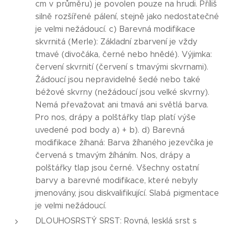
cm v průměru) je povolen pouze na hrudi. Příliš
silně rozšířené pálení, stejně jako nedostatečné
je velmi nežádoucí. c) Barevná modifikace
skvrnitá (Merle): Základní zbarvení je vždy
tmavé (divočáka, černé nebo hnědé). Výjimka:
červení skvrnití (červení s tmavými skvrnami).
Žádoucí jsou nepravidelné šedé nebo také
béžové skvrny (nežádoucí jsou velké skvrny).
Nemá převažovat ani tmavá ani světlá barva.
Pro nos, drápy a polštářky tlap platí výše
uvedené pod body a) + b). d) Barevná
modifikace žíhaná: Barva žíhaného jezevčíka je
červená s tmavým žíháním. Nos, drápy a
polštářky tlap jsou černé. Všechny ostatní
barvy a barevné modifikace, které nebyly
jmenovány, jsou diskvalifikující. Slabá pigmentace
je velmi nežádoucí.
DLOUHOSRSTÝ SRST: Rovná, lesklá srst s