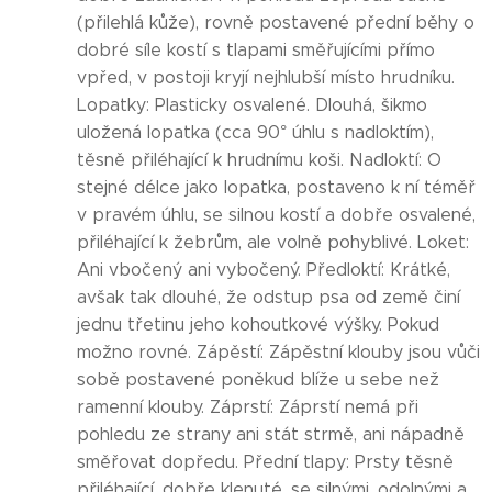
(přilehlá kůže), rovně postavené přední běhy o
dobré síle kostí s tlapami směřujícími přímo
vpřed, v postoji kryjí nejhlubší místo hrudníku.
Lopatky: Plasticky osvalené. Dlouhá, šikmo
uložená lopatka (cca 90° úhlu s nadloktím),
těsně přiléhající k hrudnímu koši. Nadloktí: O
stejné délce jako lopatka, postaveno k ní téměř
v pravém úhlu, se silnou kostí a dobře osvalené,
přiléhající k žebrům, ale volně pohyblivé. Loket:
Ani vbočený ani vybočený. Předloktí: Krátké,
avšak tak dlouhé, že odstup psa od země činí
jednu třetinu jeho kohoutkové výšky. Pokud
možno rovné. Zápěstí: Zápěstní klouby jsou vůči
sobě postavené poněkud blíže u sebe než
ramenní klouby. Záprstí: Záprstí nemá při
pohledu ze strany ani stát strmě, ani nápadně
směřovat dopředu. Přední tlapy: Prsty těsně
přiléhající, dobře klenuté, se silnými, odolnými a