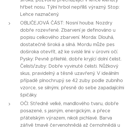
hřbet nosu. Týlní hrbol nepříliš výrazný. Stop:
Lehce naznačený.
OBLIČEJOVÁ ČÁST: Nosní houba: Nozdry
dobře rozevřené. Zbarvení je definováno u
popisu celkového zbarvení. Morda: Dlouhá,
dostatečně široká a silná. Mordu může pes
doširoka otevřít, až ke svislé linii v úrovni očí.
Pysky: Pevně přilehlé, dobře kryjící dolní čelist.
Čelisti/zuby: Dobře vyvinuté čelisti. Nůžkový
skus, pravidelný a těsně uzavřený. V ideálním
případě plnochrupý se 42 zuby podle zubního
vzorce, se silnými, přesně do sebe zapadajícími
špičáky.
OČI: Středně velké, mandlového tvaru, dobře
posazené, s jasným, energickým, a přece
přátelským výrazem, nikoli pichlavé. Barva
zářivě tmavě červenohnědá až černohnědá u