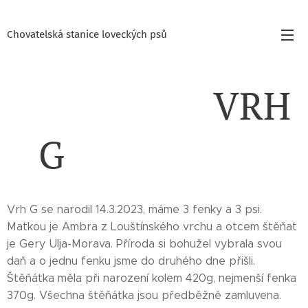
Chovatelská stanice loveckých psů
VRH
G
Vrh G se narodil 14.3.2023, máme 3 fenky a 3 psi.
Matkou je Ambra z Louštínského vrchu a otcem štěňat
je Gery Ulja-Morava. Příroda si bohužel vybrala svou
daň a o jednu fenku jsme do druhého dne přišli.
Štěňátka měla při narození kolem 420g, nejmenší fenka
370g. Všechna štěňátka jsou předběžně zamluvena.